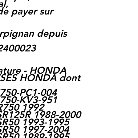
l,
 de payer sur
rpignan depuis
62400023
ature - HONDA
ES HONDA dont
750-PC1-004
750-KV3-951
R750 1992
SR125R 1988-2000
SR50 1993-1995
SR50 1997-2004
SR50 1989-1995