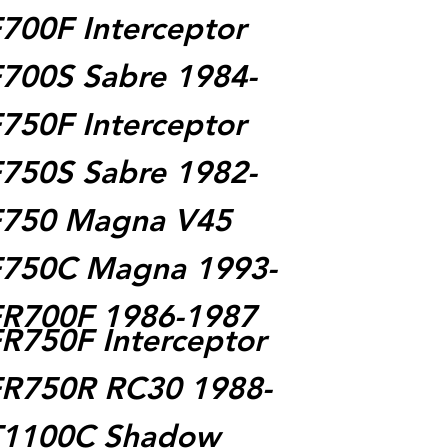
700F Interceptor
700S Sabre 1984-
750F Interceptor
750S Sabre 1982-
F750 Magna V45
F750C Magna 1993-
FR700F 1986-1987
R750F Interceptor
R750R RC30 1988-
T1100C Shadow