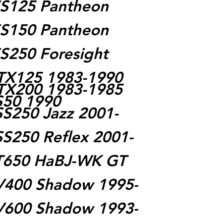
S125 Pantheon
S150 Pantheon
S250 Foresight
TX125 1983-1990
TX200 1983-1985
S50 1990
S250 Jazz 2001-
S250 Reflex 2001-
T650 HaBJ-WK GT
V400 Shadow 1995-
V600 Shadow 1993-