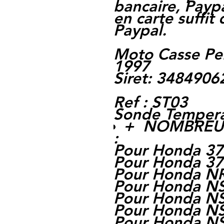
bancaire, Paypa
en carte suffit
Paypal.
Moto Casse Pe
1997
Siret: 348490
Ref : ST03
Sonde Temper
+ NOMBREUS
:
Pour Honda 37
Pour Honda 37
Pour Honda N
Pour Honda N
Pour Honda N
Pour Honda N
Pour Honda N