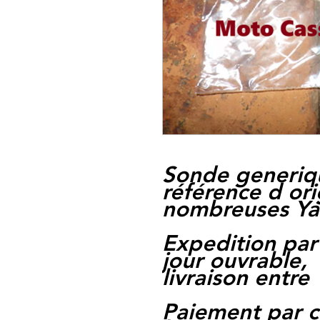
Sonde generiqu
référence d or
nombreuses Y
Expedition par
jour ouvrable,
livraison entre 
Paiement par c