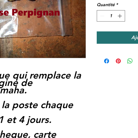
Quantité
*
Aj
e qui remplace la
igine de
amaha.
 la poste chaque
1 et 4 jours.
heque, carte