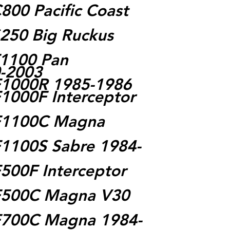
00 Pacific Coast
250 Big Ruckus
1100 Pan
-2003
F1000R 1985-1986
1000F Interceptor
F1100C Magna
1100S Sabre 1984-
500F Interceptor
F500C Magna V30
F700C Magna 1984-