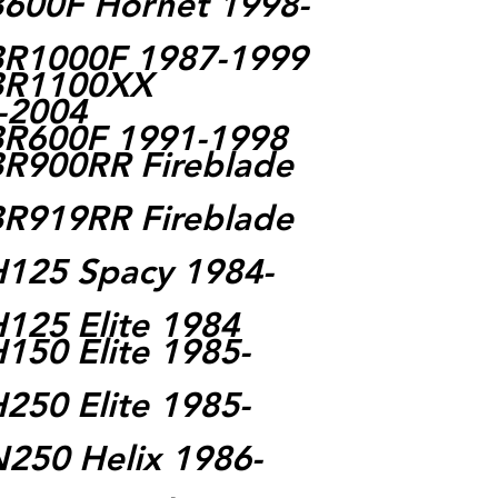
600F Hornet 1998-
BR1000F 1987-1999
BR1100XX
-2004
BR600F 1991-1998
R900RR Fireblade
R919RR Fireblade
125 Spacy 1984-
125 Elite 1984
150 Elite 1985-
250 Elite 1985-
250 Helix 1986-