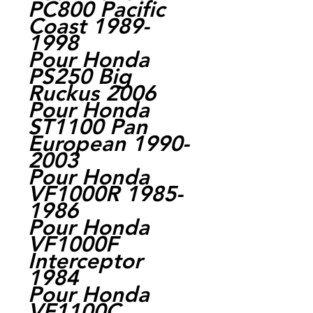
PC800 Pacific
Coast 1989-
1998
Pour Honda
PS250 Big
Ruckus 2006
Pour Honda
ST1100 Pan
European 1990-
2003
Pour Honda
VF1000R 1985-
1986
Pour Honda
VF1000F
Interceptor
1984
Pour Honda
VF1100C