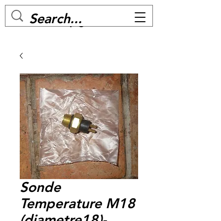
MC BIKE Perpignan
Sonde
Temperature M18
(diametre18)-