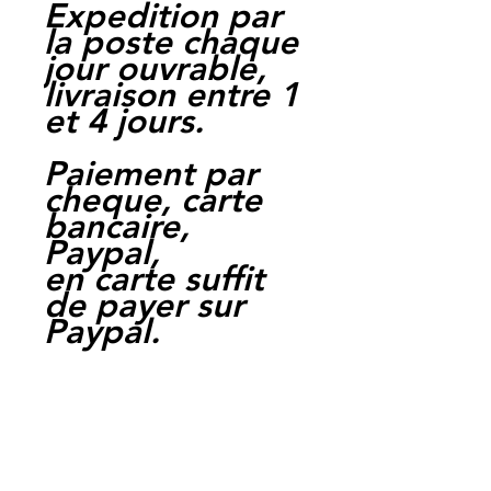
Expedition par
la poste chaque
jour ouvrable,
livraison entre 1
et 4 jours.
Paiement par
cheque, carte
bancaire,
Paypal,
en carte suffit
de payer sur
Paypal.
Moto Casse
Perpignan
depuis 1997
Siret:
3484906240002