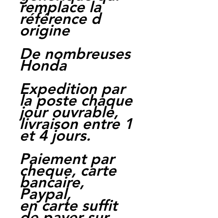
remplace la
référence d
origine
De nombreuses
Honda
Expedition par
la poste chaque
jour ouvrable,
livraison entre 1
et 4 jours.
Paiement par
cheque, carte
bancaire,
Paypal,
en carte suffit
de payer sur