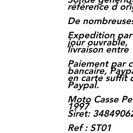
référence d ori
De nombreuse
Expedition par
jour ouvrable,
livraison entre 
Paiement par c
bancaire, Paypa
en carte suffit
Paypal.
Moto Casse Pe
1997
Siret: 348490
Ref : ST01