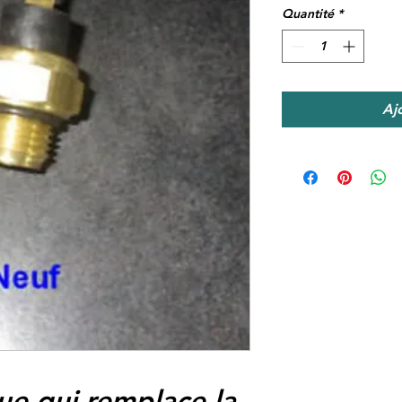
Quantité
*
Aj
e qui remplace la