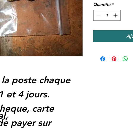
Quantité
*
Aj
 la poste chaque
1 et 4 jours.
heque, carte
l,
 de payer sur