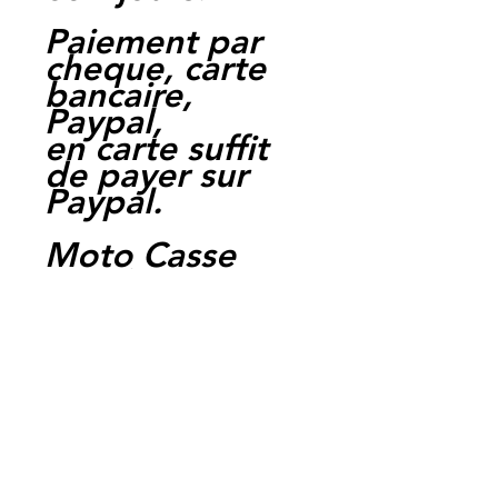
Paiement par
cheque, carte
bancaire,
Paypal,
en carte suffit
de payer sur
Paypal.
Moto Casse
Perpignan
depuis 1997
Siret:
3484906240002
3
Ref : ST03