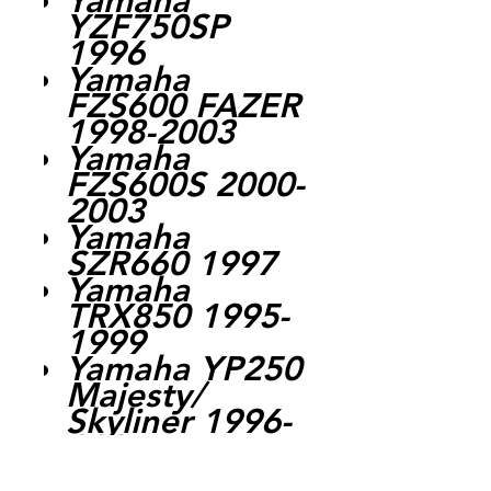
Yamaha
YZF750SP
1996
Yamaha
FZS600 FAZER
1998-2003
Yamaha
FZS600S 2000-
2003
Yamaha
SZR660 1997
Yamaha
TRX850 1995-
1999
Yamaha YP250
Majesty/
Skyliner 1996-
2006
Yamaha