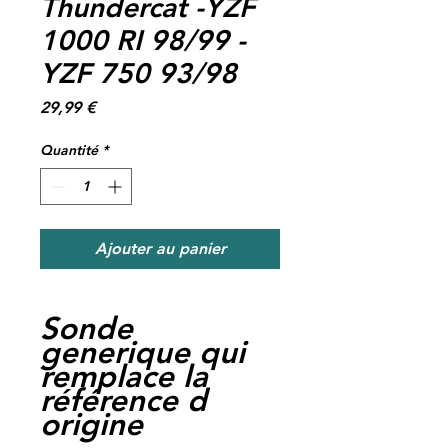
Thundercat -YZF
1000 RI 98/99 -
YZF 750 93/98
Prix
29,99 €
Quantité
*
Ajouter au panier
Sonde
generique qui
remplace la
référence d
origine