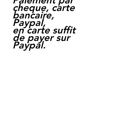
Paiement par
cheque, carte
bancaire,
Paypal,
en carte suffit
de payer sur
Paypal.
Moto Casse
Perpignan
depuis 1997
Siret:
3484906240002
3
MC BIKE Perpignan