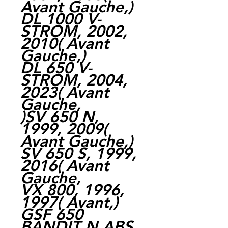
Avant Gauche,)
DL 1000 V-
STROM, 2002,
2010( Avant
Gauche,)
DL 650 V-
STROM, 2004,
2023( Avant
Gauche,
)SV 650 N,
1999, 2009(
Avant Gauche,)
SV 650 S, 1999,
2016( Avant
Gauche,
VX 800, 1996,
1997( Avant,)
GSF 650
BANDIT N ABS,