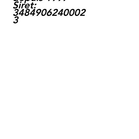
Siret:
3484906240002
3
Ref :
CAB005098
EAN :
3700641529744
Ref :
CAB005084
EAN :
3700641529713
Vous rechercher
" pas chere " c
est ici.