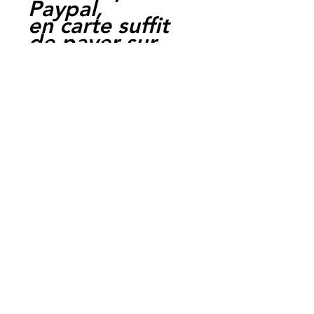
Paypal,
en carte suffit
de payer sur
Paypal.
Moto Casse
Perpignan
depuis 1997
Siret:
3484906240002
3
Ref : LES1017
EAN :
3700641415269