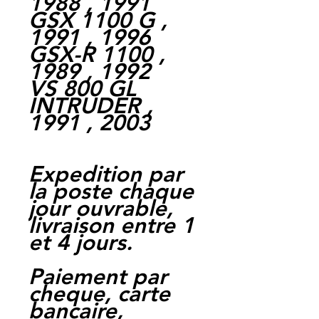
1988 , 1991
GSX 1100 G ,
1991 , 1996
GSX-R 1100 ,
1989 , 1992
VS 800 GL
INTRUDER ,
1991 , 2003
Expedition par
la poste chaque
jour ouvrable,
livraison entre 1
et 4 jours.
Paiement par
cheque, carte
bancaire,