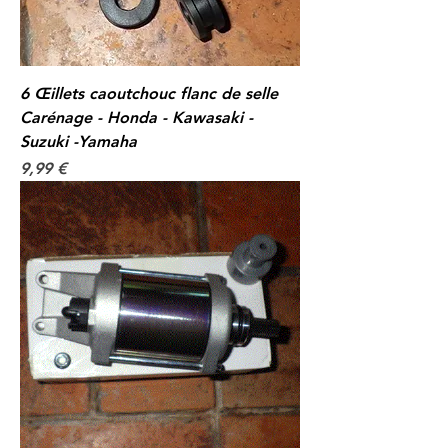
6 Œillets caoutchouc flanc de selle
Carénage - Honda - Kawasaki -
Suzuki -Yamaha
Prix
9,99 €