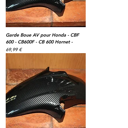
Garde Boue AV pour Honda - CBF
600 - CB600F - CB 600 Hornet -
Prix
69,99 €