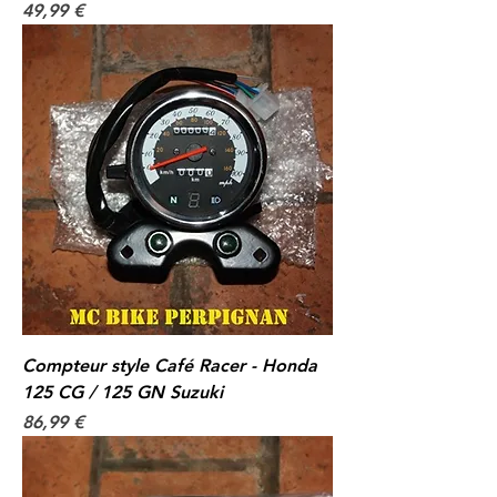
Prix
49,99 €
Compteur style Café Racer - Honda
125 CG / 125 GN Suzuki
Prix
86,99 €