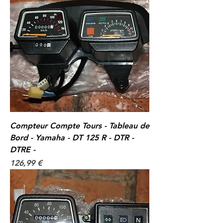
Compteur Compte Tours - Tableau de
Bord - Yamaha - DT 125 R - DTR -
DTRE -
Prix
126,99 €