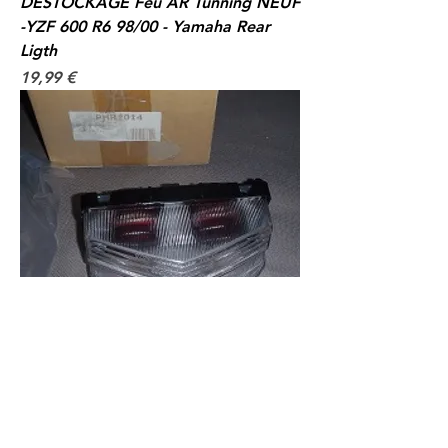
DESTOCKAGE Feu AR Tunning NEUF
-YZF 600 R6 98/00 - Yamaha Rear
Ligth
Prix
19,99 €
DESTOCKAGE Feu AR Tunning NEUF
600 CBR 01/02 Honda Feu AR Rear
Ligth