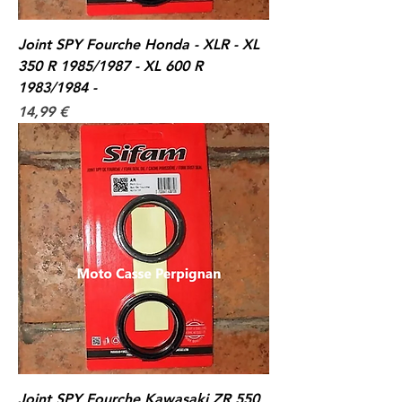
Joint SPY Fourche Honda - XLR - XL
350 R 1985/1987 - XL 600 R
1983/1984 -
Prix
14,99 €
Joint SPY Fourche Kawasaki ZR 550