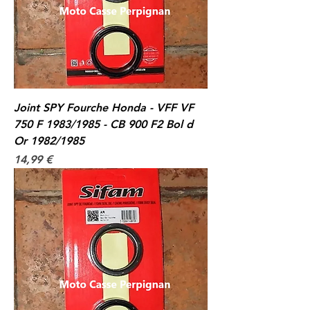
Joint SPY Fourche Honda - VFF VF
750 F 1983/1985 - CB 900 F2 Bol d
Or 1982/1985
Prix
14,99 €