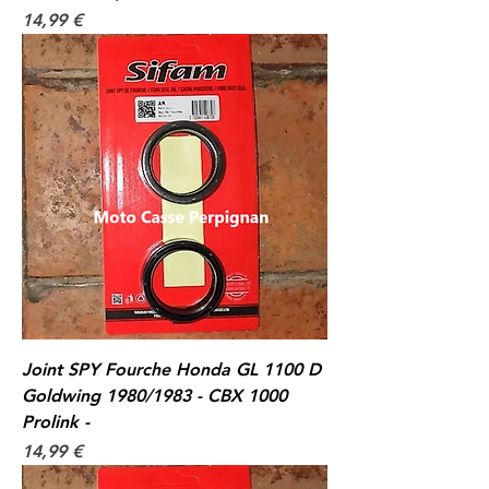
Prix
14,99 €
Joint SPY Fourche Honda GL 1100 D
Goldwing 1980/1983 - CBX 1000
Prolink -
Prix
14,99 €