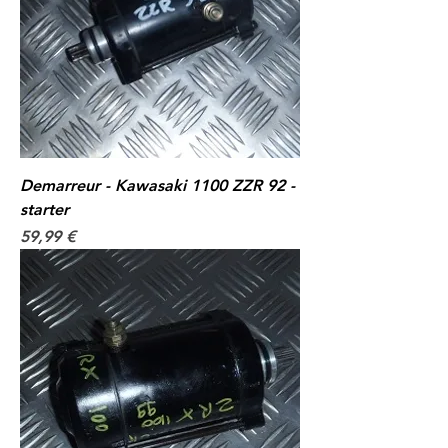
Demarreur - Kawasaki 1100 ZZR 92 -
starter
Prix
59,99 €