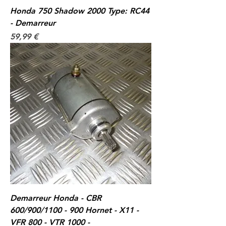
Honda 750 Shadow 2000 Type: RC44
- Demarreur
Prix
59,99 €
Demarreur Honda - CBR
600/900/1100 - 900 Hornet - X11 -
VFR 800 - VTR 1000 -