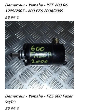
Demarreur - Yamaha - YZF 600 R6
1999/2007 - 600 FZ6 2004/2009
Prix
69,99 €
Demarreur - Yamaha - FZS 600 Fazer
98/03
Prix
59,99 €