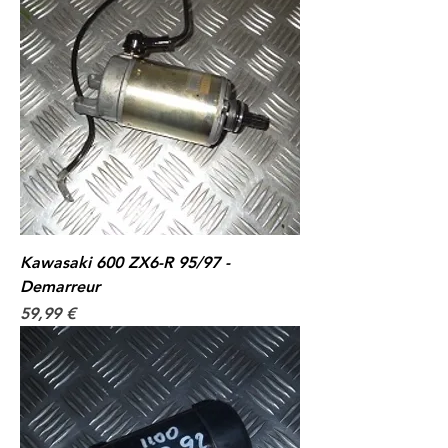
Kawasaki 600 ZX6-R 95/97 -
Demarreur
Prix
59,99 €