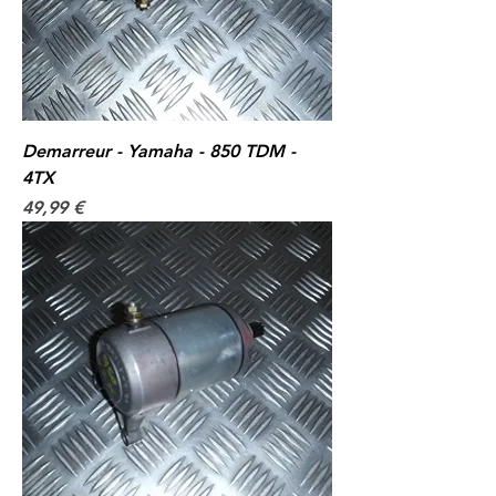
Demarreur - Yamaha - 850 TDM -
4TX
Prix
49,99 €