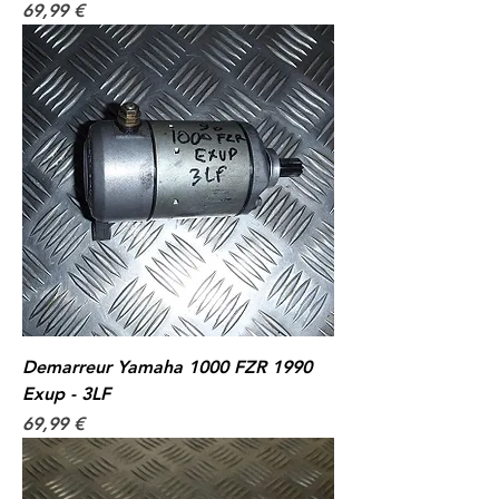
Prix
69,99 €
Demarreur Yamaha 1000 FZR 1990
Exup - 3LF
Prix
69,99 €