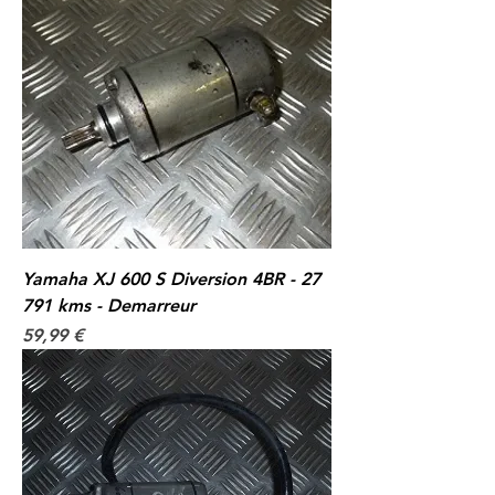
Yamaha XJ 600 S Diversion 4BR - 27
791 kms - Demarreur
Prix
59,99 €