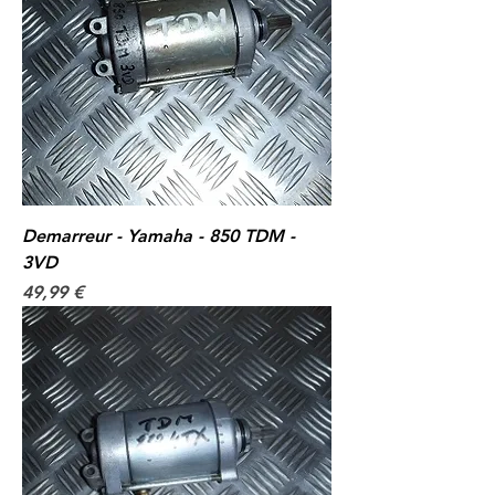
Demarreur - Yamaha - 850 TDM -
3VD
Prix
49,99 €