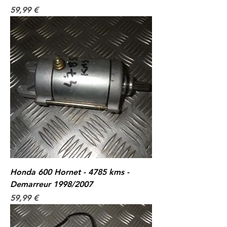
Prix
59,99 €
Honda 600 Hornet - 4785 kms -
Demarreur 1998/2007
Prix
59,99 €