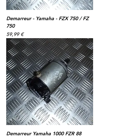
Demarreur - Yamaha - FZX 750 / FZ
750
Prix
59,99 €
Demarreur Yamaha 1000 FZR 88