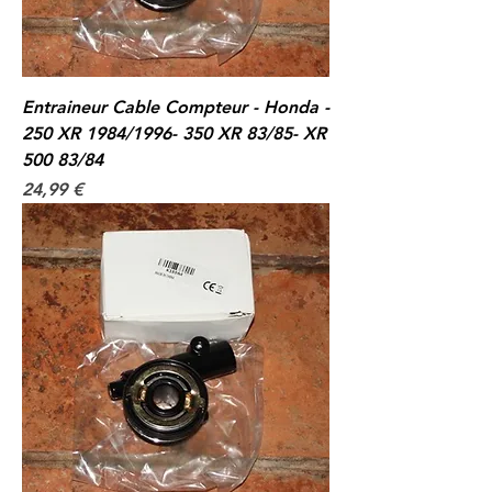
Entraineur Cable Compteur - Honda -
250 XR 1984/1996- 350 XR 83/85- XR
500 83/84
Prix
24,99 €