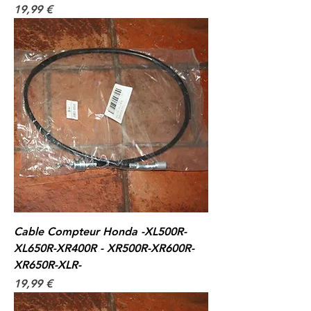
Prix
19,99 €
Cable Compteur Honda -XL500R-
XL650R-XR400R - XR500R-XR600R-
XR650R-XLR-
Prix
19,99 €