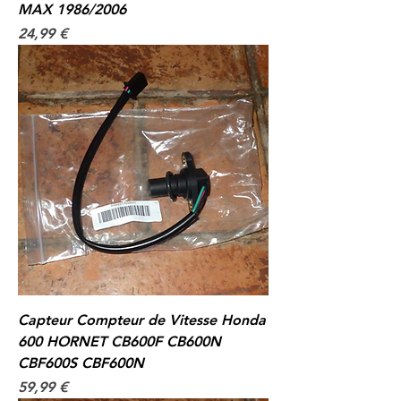
MAX 1986/2006
Prix
24,99 €
Capteur Compteur de Vitesse Honda
600 HORNET CB600F CB600N
CBF600S CBF600N
Prix
59,99 €