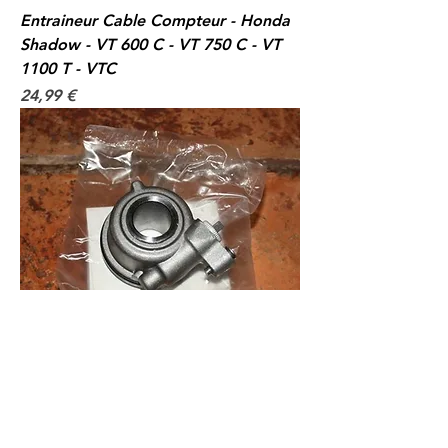
Entraineur Cable Compteur - Honda
Shadow - VT 600 C - VT 750 C - VT
1100 T - VTC
Prix
24,99 €
Entraineur Cable Compteur - Honda -
CB 750 Seven Fifty - CB 400 - CB 400