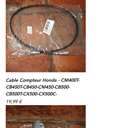
Cable Compteur Honda - CM400T-
CB450T-CB450-CM450-CB500-
CB500T-CX500-CX500C-
Prix
19,99 €