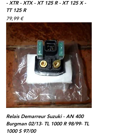
- XTR - XTX - XT 125 R - XT 125 X -
TT 125 R
Prix
79,99 €
Relais Demarreur Suzuki - AN 400
Burgman 02/13- TL 1000 R 98/99- TL
1000 S 97/00