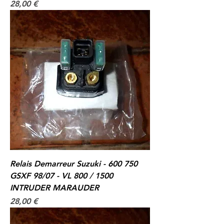
Prix
28,00 €
Relais Demarreur Suzuki - 600 750
GSXF 98/07 - VL 800 / 1500
INTRUDER MARAUDER
Prix
28,00 €