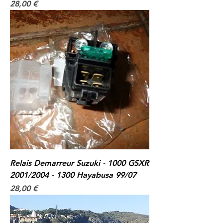
Prix
28,00 €
Relais Demarreur Suzuki - 1000 GSXR
2001/2004 - 1300 Hayabusa 99/07
Prix
28,00 €